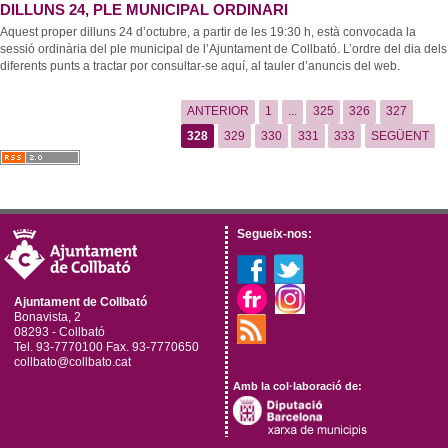
DILLUNS 24, PLE MUNICIPAL ORDINARI
Aquest proper dilluns 24 d’octubre, a partir de les 19:30 h, està convocada la
sessió ordinària del ple municipal de l’Ajuntament de Collbató. L’ordre del dia dels
diferents punts a tractar por consultar-se aquí, al tauler d’anuncis del web.
ANTERIOR
1
...
325
326
327
328
329
330
331
333
SEGÜENT
Segueix-nos:
Ajuntament de Collbató
Bonavista, 2
08293 - Collbató
Tel. 93-7770100 Fax. 93-7770650
collbato@collbato.cat
Amb la col·laboració de: