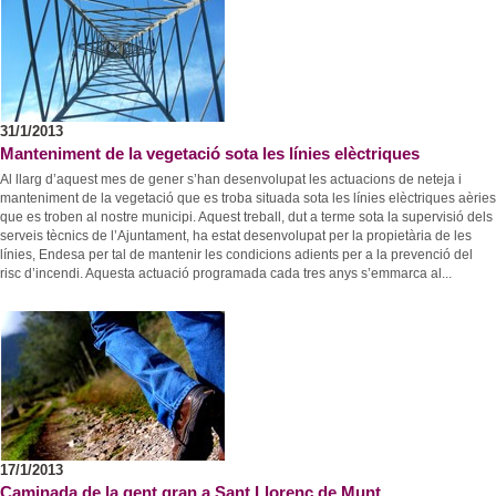
Consultori Mèdic Local
Festes i tradicions
Horari de visites guiades
Reparcel·lació del Bosc del Misser
Equipaments
Rutes i camins
Preus
Modificació Puntual del Pla General d’Ordenació de la zona esportiva de Collbató
Centres educatius
Mercats i Fires
Condicions
Urbanisme - Avantprojecte reforma i ampliació A2
Menjar, dormir i comprar
Personatges il·lustres
Més informació
Projecte d’ordenança d’edificació i ús del sòl de l’Ajuntament de Collbató
31/1/2013
Empreses i comerços
Llocs d'interès
Localització
Manteniment de la vegetació sota les línies elèctriques
ORDENANÇA REGULADORA TERRASSES DE BAR I MOBILIARI
Entitats i associacions
Al llarg d’aquest mes de gener s’han desenvolupat les actuacions de neteja i
Avanç POUM 2012
manteniment de la vegetació que es troba situada sota les línies elèctriques aèries
Llocs d'interès
que es troben al nostre municipi. Aquest treball, dut a terme sota la supervisió dels
Programa de Participació 2012
Subministraments
serveis tècnics de l’Ajuntament, ha estat desenvolupat per la propietària de les
línies, Endesa per tal de mantenir les condicions adients per a la prevenció del
Emergències
risc d’incendi. Aquesta actuació programada cada tres anys s’emmarca al...
Calendari de neteja viària
El Porta a Porta a Collbató
-
17/1/2013
Caminada de la gent gran a Sant Llorenç de Munt