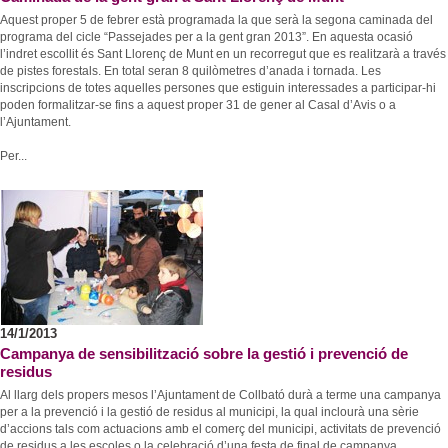
Aquest proper 5 de febrer està programada la que serà la segona caminada del
programa del cicle “Passejades per a la gent gran 2013”. En aquesta ocasió
l’indret escollit és Sant Llorenç de Munt en un recorregut que es realitzarà a través
de pistes forestals. En total seran 8 quilòmetres d’anada i tornada. Les
inscripcions de totes aquelles persones que estiguin interessades a participar-hi
poden formalitzar-se fins a aquest proper 31 de gener al Casal d’Avis o a
l’Ajuntament.
Per...
14/1/2013
Campanya de sensibilització sobre la gestió i prevenció de
residus
Al llarg dels propers mesos l’Ajuntament de Collbató durà a terme una campanya
per a la prevenció i la gestió de residus al municipi, la qual inclourà una sèrie
d’accions tals com actuacions amb el comerç del municipi, activitats de prevenció
de residus a les escoles o la celebració d’una festa de final de campanya