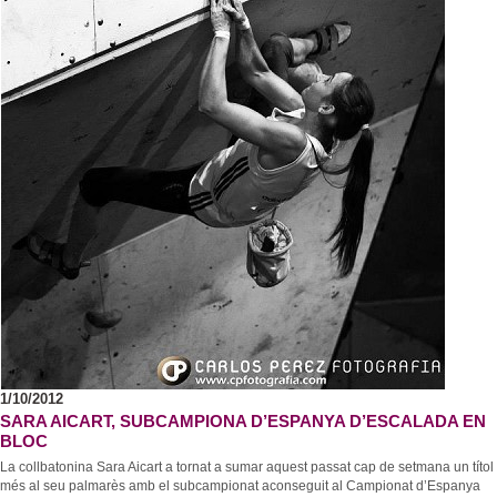
1/10/2012
SARA AICART, SUBCAMPIONA D’ESPANYA D’ESCALADA EN
BLOC
La collbatonina Sara Aicart a tornat a sumar aquest passat cap de setmana un títol
més al seu palmarès amb el subcampionat aconseguit al Campionat d’Espanya