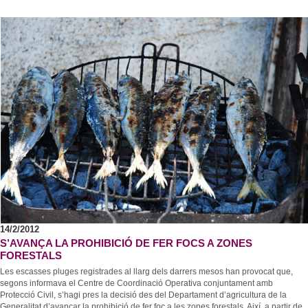
14/2/2012
S’AVANÇA LA PROHIBICIÓ DE FER FOCS A ZONES
FORESTALS
Les escasses pluges registrades al llarg dels darrers mesos han provocat que,
segons informava el Centre de Coordinació Operativa conjuntament amb
Protecció Civil, s’hagi pres la decisió des del Departament d’agricultura de la
Generalitat d’avançar la prohibició de fer foc a les zones forestals. Així, a partir de