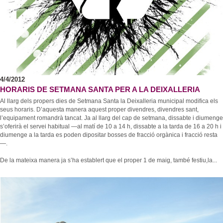
4/4/2012
HORARIS DE SETMANA SANTA PER A LA DEIXALLERIA
Al llarg dels propers dies de Setmana Santa la Deixalleria municipal modifica els
seus horaris. D’aquesta manera aquest proper divendres, divendres sant,
l’equipament romandrà tancat. Ja al llarg del cap de setmana, dissabte i diumenge
s’oferirà el servei habitual —al matí de 10 a 14 h, dissabte a la tarda de 16 a 20 h i
diumenge a la tarda es poden dipositar bosses de fracció orgànica i fracció resta
—.
De la mateixa manera ja s’ha establert que el proper 1 de maig, també festiu,la...