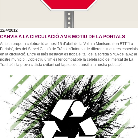
Consultori Mèdic Local
Festes i tradicions
Horari de visites guiades
Reparcel·lació del Bosc del Misser
Equipaments
Rutes i camins
Preus
Modificació Puntual del Pla General d’Ordenació de la zona esportiva de Collbató
Centres educatius
Mercats i Fires
Condicions
Urbanisme - Avantprojecte reforma i ampliació A2
Menjar, dormir i comprar
Personatges il·lustres
Més informació
12/4/2012
Projecte d’ordenança d’edificació i ús del sòl de l’Ajuntament de Collbató
CANVIS A LA CIRCULACIÓ AMB MOTIU DE LA PORTALS
Empreses i comerços
Llocs d'interès
Localització
Amb la propera celebració aquest 15 d’abril de la Volta a Montserrat en BTT “La
ORDENANÇA REGULADORA TERRASSES DE BAR I MOBILIARI
Entitats i associacions
Portals”, des del Servei Català de Trànsit s’informa de diferents mesures especials
Avanç POUM 2012
en la circulació. Entre el més destacat es troba el tall de la sortida 576A de la A2 al
Llocs d'interès
nostre municipi. L’objectiu últim és fer compatible la celebració del mercat de La
Programa de Participació 2012
Subministraments
Tradició i la prova ciclista evitant col·lapses de trànsit a la nostra població.
Emergències
Calendari de neteja viària
El Porta a Porta a Collbató
-