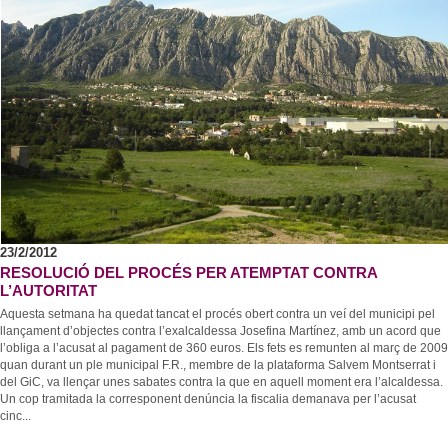
23/2/2012
RESOLUCIÓ DEL PROCÉS PER ATEMPTAT CONTRA
L’AUTORITAT
Aquesta setmana ha quedat tancat el procés obert contra un veí del municipi pel
llançament d’objectes contra l’exalcaldessa Josefina Martínez, amb un acord que
l’obliga a l’acusat al pagament de 360 euros. Els fets es remunten al març de 2009
quan durant un ple municipal F.R., membre de la plataforma Salvem Montserrat i
del GiC, va llençar unes sabates contra la que en aquell moment era l’alcaldessa.
Un cop tramitada la corresponent denúncia la fiscalia demanava per l’acusat
cinc...