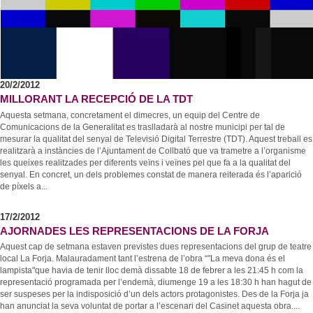
20/2/2012
MILLORANT LA RECEPCIÓ DE LA TDT
Aquesta setmana, concretament el dimecres, un equip del Centre de
Comunicacions de la Generalitat es traslladarà al nostre municipi per tal de
mesurar la qualitat del senyal de Televisió Digital Terrestre (TDT). Aquest treball es
realitzarà a instàncies de l’Ajuntament de Collbató que va trametre a l’organisme
les queixes realitzades per diferents veïns i veïnes pel que fa a la qualitat del
senyal. En concret, un dels problemes constat de manera reiterada és l’aparició
de píxels a...
17/2/2012
AJORNADES LES REPRESENTACIONS DE LA FORJA
Aquest cap de setmana estaven previstes dues representacions del grup de teatre
local La Forja. Malauradament tant l’estrena de l’obra “"La meva dona és el
lampista"que havia de tenir lloc demà dissabte 18 de febrer a les 21:45 h com la
representació programada per l’endemà, diumenge 19 a les 18:30 h han hagut de
ser suspeses per la indisposició d’un dels actors protagonistes. Des de la Forja ja
han anunciat la seva voluntat de portar a l’escenari del Casinet aquesta obra....