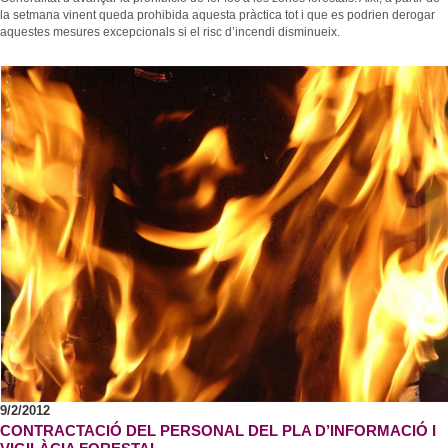
la setmana vinent queda prohibida aquesta pràctica tot i que es podrien derogar
aquestes mesures excepcionals si el risc d’incendi disminueix.
9/2/2012
CONTRACTACIÓ DEL PERSONAL DEL PLA D’INFORMACIÓ I