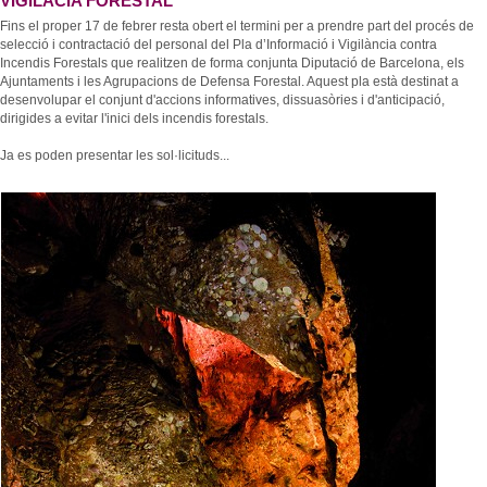
VIGILÀCIA FORESTAL
Fins el proper 17 de febrer resta obert el termini per a prendre part del procés de
selecció i contractació del personal del Pla d’Informació i Vigilància contra
Incendis Forestals que realitzen de forma conjunta Diputació de Barcelona, els
Ajuntaments i les Agrupacions de Defensa Forestal. Aquest pla està destinat a
desenvolupar el conjunt d'accions informatives, dissuasòries i d'anticipació,
dirigides a evitar l'inici dels incendis forestals.
Ja es poden presentar les sol·licituds...