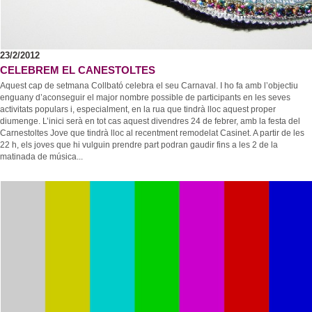
23/2/2012
CELEBREM EL CANESTOLTES
Aquest cap de setmana Collbató celebra el seu Carnaval. I ho fa amb l’objectiu
enguany d’aconseguir el major nombre possible de participants en les seves
activitats populars i, especialment, en la rua que tindrà lloc aquest proper
diumenge. L’inici serà en tot cas aquest divendres 24 de febrer, amb la festa del
Carnestoltes Jove que tindrà lloc al recentment remodelat Casinet. A partir de les
22 h, els joves que hi vulguin prendre part podran gaudir fins a les 2 de la
matinada de música...