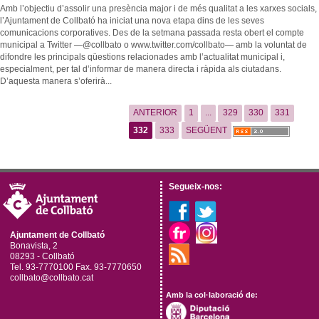
Amb l’objectiu d’assolir una presència major i de més qualitat a les xarxes socials,
l’Ajuntament de Collbató ha iniciat una nova etapa dins de les seves
comunicacions corporatives. Des de la setmana passada resta obert el compte
municipal a Twitter —@collbato o www.twitter.com/collbato— amb la voluntat de
difondre les principals qüestions relacionades amb l’actualitat municipal i,
especialment, per tal d’informar de manera directa i ràpida als ciutadans.
D’aquesta manera s’oferirà...
ANTERIOR
1
...
329
330
331
332
333
SEGÜENT
Segueix-nos:
Ajuntament de Collbató
Bonavista, 2
08293 - Collbató
Tel. 93-7770100 Fax. 93-7770650
collbato@collbato.cat
Amb la col·laboració de: