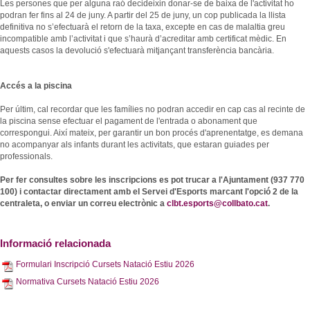
Les persones que per alguna raó decideixin donar-se de baixa de l'activitat ho
podran fer fins al 24 de juny. A partir del 25 de juny, un cop publicada la llista
definitiva no s’efectuarà el retorn de la taxa, excepte en cas de malaltia greu
incompatible amb l’activitat i que s’haurà d’acreditar amb certificat mèdic. En
aquests casos la devolució s'efectuarà mitjançant transferència bancària.
Accés a la piscina
Per últim, cal recordar que les famílies no podran accedir en cap cas al recinte de
la piscina sense efectuar el pagament de l'entrada o abonament que
correspongui. Així mateix, per garantir un bon procés d'aprenentatge, es demana
no acompanyar als infants durant les activitats, que estaran guiades per
professionals.
Per fer consultes sobre les inscripcions es pot trucar a l'Ajuntament (937 770
100) i contactar directament amb el Servei d'Esports marcant l'opció 2 de la
centraleta, o enviar un correu electrònic a
clbt.esports@collbato.cat
.
Informació relacionada
Formulari Inscripció Cursets Natació Estiu 2026
Normativa Cursets Natació Estiu 2026