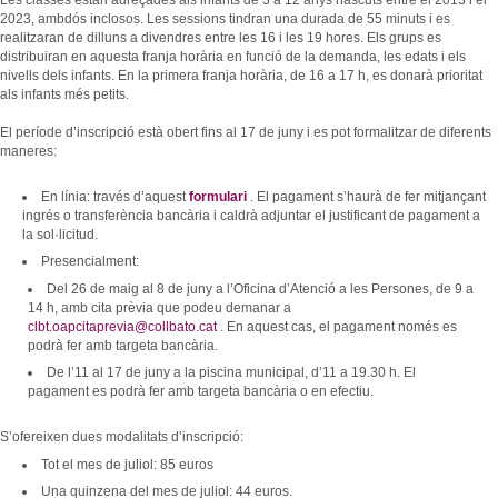
2023, ambdós inclosos. Les sessions tindran una durada de 55 minuts i es
realitzaran de dilluns a divendres entre les 16 i les 19 hores. Els grups es
distribuiran en aquesta franja horària en funció de la demanda, les edats i els
nivells dels infants. En la primera franja horària, de 16 a 17 h, es donarà prioritat
als infants més petits.
El període d’inscripció està obert fins al 17 de juny i es pot formalitzar de diferents
maneres:
En línia: través d’aquest
formulari
. El pagament s’haurà de fer mitjançant
ingrés o transferència bancària i caldrà adjuntar el justificant de pagament a
la sol·licitud.
Presencialment:
Del 26 de maig al 8 de juny a l’Oficina d’Atenció a les Persones, de 9 a
14 h, amb cita prèvia que podeu demanar a
clbt.oapcitaprevia@collbato.cat
. En aquest cas, el pagament només es
podrà fer amb targeta bancària.
De l’11 al 17 de juny a la piscina municipal, d’11 a 19.30 h. El
pagament es podrà fer amb targeta bancària o en efectiu.
S’ofereixen dues modalitats d’inscripció:
Tot el mes de juliol: 85 euros
Una quinzena del mes de juliol: 44 euros.