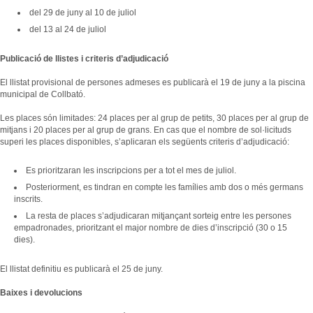
del 29 de juny al 10 de juliol
del 13 al 24 de juliol
Publicació de llistes i criteris d’adjudicació
El llistat provisional de persones admeses es publicarà el 19 de juny a la piscina
municipal de Collbató.
Les places són limitades: 24 places per al grup de petits, 30 places per al grup de
mitjans i 20 places per al grup de grans. En cas que el nombre de sol·licituds
superi les places disponibles, s’aplicaran els següents criteris d’adjudicació:
Es prioritzaran les inscripcions per a tot el mes de juliol.
Posteriorment, es tindran en compte les famílies amb dos o més germans
inscrits.
La resta de places s’adjudicaran mitjançant sorteig entre les persones
empadronades, prioritzant el major nombre de dies d’inscripció (30 o 15
dies).
El llistat definitiu es publicarà el 25 de juny.
Baixes i devolucions