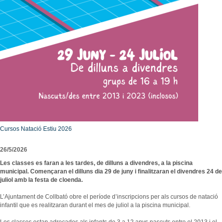
Consultori Mèdic Local
Festes i tradicions
Horari de visites guiades
Reparcel·lació del Bosc del Misser
Equipaments
Rutes i camins
Preus
Modificació Puntual del Pla General d’Ordenació de la zona esportiva de Collbató
Centres educatius
Mercats i Fires
Condicions
Urbanisme - Avantprojecte reforma i ampliació A2
Menjar, dormir i comprar
Personatges il·lustres
Més informació
Projecte d’ordenança d’edificació i ús del sòl de l’Ajuntament de Collbató
Empreses i comerços
Llocs d'interès
Localització
ORDENANÇA REGULADORA TERRASSES DE BAR I MOBILIARI
Entitats i associacions
Avanç POUM 2012
Llocs d'interès
Programa de Participació 2012
Subministraments
Emergències
Cursos Natació Estiu 2026
Calendari de neteja viària
El Porta a Porta a Collbató
26/5/2026
-
Les classes es faran a les tardes, de dilluns a divendres, a la piscina
municipal. Començaran el dilluns dia 29 de juny i finalitzaran el divendres 24 de
juliol amb la festa de cloenda.
L’Ajuntament de Collbató obre el període d’inscripcions per als cursos de natació
infantil que es realitzaran durant el mes de juliol a la piscina municipal.
Les classes estan adreçades als infants de 3 a 12 anys nascuts entre el 2013 i el