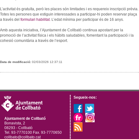
L’activitat és gratuïta, però les places són limitades i es requereix inscripció prèvia.
Totes les persones que estiguin interessades a participar-hi poden reservar plaça
a través del
formulari habilitat.
L’edat mínima per participar és de 16 anys.
Amb aquesta iniciativa, l’Ajuntament de Collbató continua apostant per la
promoció de l’activitat física i els hàbits saludables, fomentant la participació i la
cohesió comunitària a través de l’esport.
Data de modificació:
02/03/2026 12:37:11
Segueix-nos:
Ajuntament de Collbató
Bonavista, 2
08293 - Collbató
Tel. 93-7770100 Fax. 93-7770650
collbato@collbato.cat