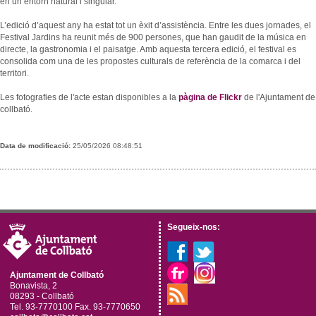
en un entorn natural i singular.
L’edició d’aquest any ha estat tot un èxit d’assistència. Entre les dues jornades, el
Festival Jardins ha reunit més de 900 persones, que han gaudit de la música en
directe, la gastronomia i el paisatge. Amb aquesta tercera edició, el festival es
consolida com una de les propostes culturals de referència de la comarca i del
territori.
Les fotografies de l'acte estan disponibles a la
pàgina de Flickr
de l'Ajuntament de
collbató.
Data de modificació:
25/05/2026 08:48:51
Segueix-nos:
Ajuntament de Collbató
Bonavista, 2
08293 - Collbató
Tel. 93-7770100 Fax. 93-7770650