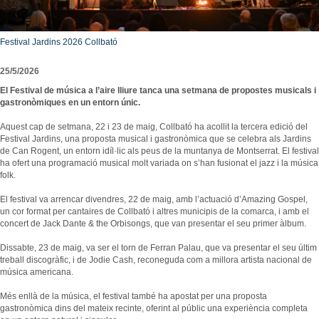
Consultori Mèdic Local
Festes i tradicions
Horari de visites guiades
Reparcel·lació del Bosc del Misser
Equipaments
Rutes i camins
Preus
Modificació Puntual del Pla General d’Ordenació de la zona esportiva de Collbató
Festival Jardins 2026 Collbató
Centres educatius
Mercats i Fires
Condicions
Urbanisme - Avantprojecte reforma i ampliació A2
Menjar, dormir i comprar
Personatges il·lustres
Més informació
25/5/2026
Projecte d’ordenança d’edificació i ús del sòl de l’Ajuntament de Collbató
Empreses i comerços
Llocs d'interès
Localització
El Festival de música a l’aire lliure tanca una setmana de propostes musicals i
ORDENANÇA REGULADORA TERRASSES DE BAR I MOBILIARI
gastronòmiques en un entorn únic.
Entitats i associacions
Avanç POUM 2012
Aquest cap de setmana, 22 i 23 de maig, Collbató ha acollit la tercera edició del
Llocs d'interès
Festival Jardins, una proposta musical i gastronòmica que se celebra als Jardins
Programa de Participació 2012
Subministraments
de Can Rogent, un entorn idíl·lic als peus de la muntanya de Montserrat. El festival
ha ofert una programació musical molt variada on s’han fusionat el jazz i la música
Emergències
folk.
Calendari de neteja viària
El festival va arrencar divendres, 22 de maig, amb l’actuació d’Amazing Gospel,
El Porta a Porta a Collbató
un cor format per cantaires de Collbató i altres municipis de la comarca, i amb el
concert de Jack Dante & the Orbisongs, que van presentar el seu primer àlbum.
-
Dissabte, 23 de maig, va ser el torn de Ferran Palau, que va presentar el seu últim
treball discogràfic, i de Jodie Cash, reconeguda com a millora artista nacional de
música americana.
Més enllà de la música, el festival també ha apostat per una proposta
gastronòmica dins del mateix recinte, oferint al públic una experiència completa