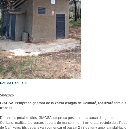
Consultori Mèdic Local
Festes i tradicions
Horari de visites guiades
Reparcel·lació del Bosc del Misser
Equipaments
Rutes i camins
Preus
Modificació Puntual del Pla General d’Ordenació de la zona esportiva de Collbató
Centres educatius
Mercats i Fires
Condicions
Urbanisme - Avantprojecte reforma i ampliació A2
Menjar, dormir i comprar
Personatges il·lustres
Més informació
Projecte d’ordenança d’edificació i ús del sòl de l’Ajuntament de Collbató
Empreses i comerços
Llocs d'interès
Localització
ORDENANÇA REGULADORA TERRASSES DE BAR I MOBILIARI
Entitats i associacions
Avanç POUM 2012
Llocs d'interès
Programa de Participació 2012
Subministraments
Emergències
Calendari de neteja viària
Pou de Can Feliu
El Porta a Porta a Collbató
-
5/6/2026
GIACSA, l'empresa gestora de la xarxa d'aigua de Collbató, realitzarà tots els
treballs.
Durant els pròxims dies, GIACSA, empresa gestora de la xarxa d’aigua de
Collbató, realitzarà diversos treballs de manteniment i millora al recinte dels Pous
de Can Feliu. Els treballs van començar el passat 2 i 3 de juny amb la instal·lació