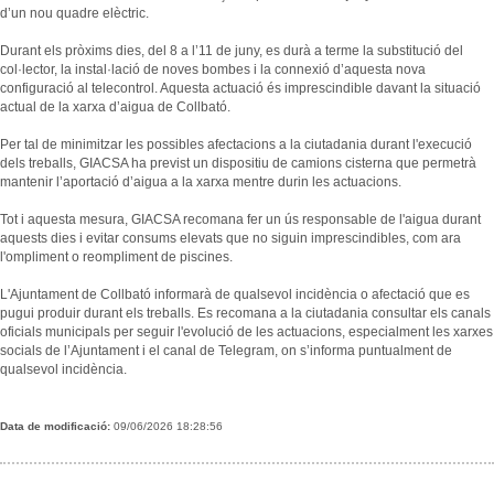
d’un nou quadre elèctric.
Durant els pròxims dies, del 8 a l’11 de juny, es durà a terme la substitució del
col·lector, la instal·lació de noves bombes i la connexió d’aquesta nova
configuració al telecontrol. Aquesta actuació és imprescindible davant la situació
actual de la xarxa d’aigua de Collbató.
Per tal de minimitzar les possibles afectacions a la ciutadania durant l'execució
dels treballs, GIACSA ha previst un dispositiu de camions cisterna que permetrà
mantenir l’aportació d’aigua a la xarxa mentre durin les actuacions.
Tot i aquesta mesura, GIACSA recomana fer un ús responsable de l'aigua durant
aquests dies i evitar consums elevats que no siguin imprescindibles, com ara
l'ompliment o reompliment de piscines.
L'Ajuntament de Collbató informarà de qualsevol incidència o afectació que es
pugui produir durant els treballs. Es recomana a la ciutadania consultar els canals
oficials municipals per seguir l'evolució de les actuacions, especialment les xarxes
socials de l’Ajuntament i el canal de Telegram, on s’informa puntualment de
qualsevol incidència.
Data de modificació:
09/06/2026 18:28:56