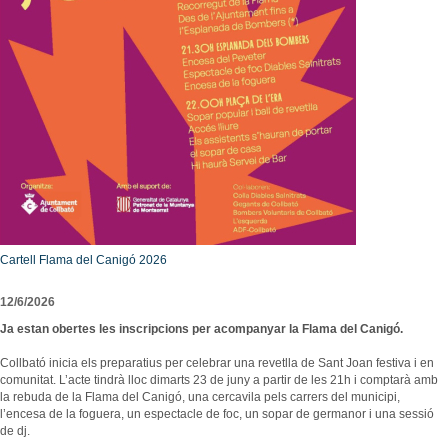
Consultori Mèdic Local
Festes i tradicions
Horari de visites guiades
Reparcel·lació del Bosc del Misser
Equipaments
Rutes i camins
Preus
Modificació Puntual del Pla General d’Ordenació de la zona esportiva de Collbató
Centres educatius
Mercats i Fires
Condicions
Urbanisme - Avantprojecte reforma i ampliació A2
Menjar, dormir i comprar
Personatges il·lustres
Més informació
Projecte d’ordenança d’edificació i ús del sòl de l’Ajuntament de Collbató
Empreses i comerços
Llocs d'interès
Localització
ORDENANÇA REGULADORA TERRASSES DE BAR I MOBILIARI
Entitats i associacions
Avanç POUM 2012
Llocs d'interès
Programa de Participació 2012
Subministraments
Emergències
Cartell Flama del Canigó 2026
Calendari de neteja viària
El Porta a Porta a Collbató
12/6/2026
-
Ja estan obertes les inscripcions per acompanyar la Flama del Canigó.
Collbató inicia els preparatius per celebrar una revetlla de Sant Joan festiva i en
comunitat. L’acte tindrà lloc dimarts 23 de juny a partir de les 21h i comptarà amb
la rebuda de la Flama del Canigó, una cercavila pels carrers del municipi,
l’encesa de la foguera, un espectacle de foc, un sopar de germanor i una sessió
de dj.