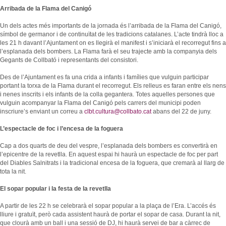
Arribada de la Flama del Canigó
Un dels actes més importants de la jornada és l’arribada de la Flama del Canigó,
símbol de germanor i de continuïtat de les tradicions catalanes. L’acte tindrà lloc a
les 21 h davant l’Ajuntament on es llegirà el manifest i s’iniciarà el recorregut fins a
l’esplanada dels bombers. La Flama farà el seu trajecte amb la companyia dels
Gegants de Collbató i representants del consistori.
Des de l’Ajuntament es fa una crida a infants i famílies que vulguin participar
portant la torxa de la Flama durant el recorregut. Els relleus es faran entre els nens
i nenes inscrits i els infants de la colla gegantera. Totes aquelles persones que
vulguin acompanyar la Flama del Canigó pels carrers del municipi poden
inscriure’s enviant un correu a
clbt.cultura@collbato.cat
abans del 22 de juny.
L’espectacle de foc i l’encesa de la foguera
Cap a dos quarts de deu del vespre, l’esplanada dels bombers es convertirà en
l’epicentre de la revetlla. En aquest espai hi haurà un espectacle de foc per part
del Diables Salnitrats i la tradicional encesa de la foguera, que cremarà al llarg de
tota la nit.
El sopar popular i la festa de la revetlla
A partir de les 22 h se celebrarà el sopar popular a la plaça de l’Era. L’accés és
lliure i gratuït, però cada assistent haurà de portar el sopar de casa. Durant la nit,
que clourà amb un ball i una sessió de DJ, hi haurà servei de bar a càrrec de