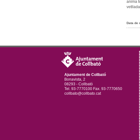
anima t
vetllada
Data de 
Ajuntament de Collbató
Bonavista, 2
08293 - Collbató
Tel. 93-7770100 Fax. 93-7770650
collbato@collbato.cat