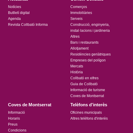
Notícies
Comerços
Butlletí digital
Immobiliàries
Agenda
Serveis
Revista Collbató Informa
Construcció, enginyeria,
instal·lacions i jardineria
Altres
Bars i restaurants
Allotjament
Residències geriàtriques
Empreses del polígon
Mercats
Història
Collbató en xifres
Guia de Collbató
Informació de turisme
Coves de Montserrat
Coves de Montserrat
Telèfons d'interès
Informació
Oficines municipals
Horaris
Altres telèfons d'interès
Preus
Condicions