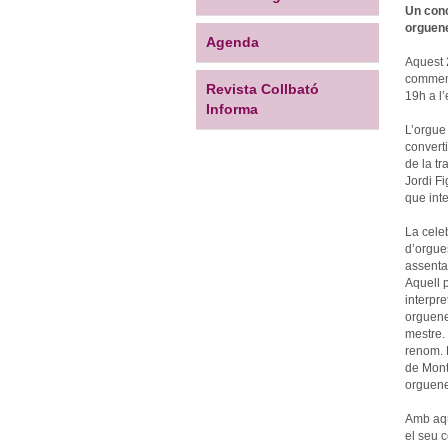
Un conc
orguene
Agenda
Aquest 
commemo
Revista Collbató
19h a l
Informa
L’orgue 
convert
de la t
Jordi Fi
que int
La cele
d’orgues
assentar
Aquell p
interpre
orguener
mestre. 
renom. E
de Monts
orguene
Amb aqu
el seu 