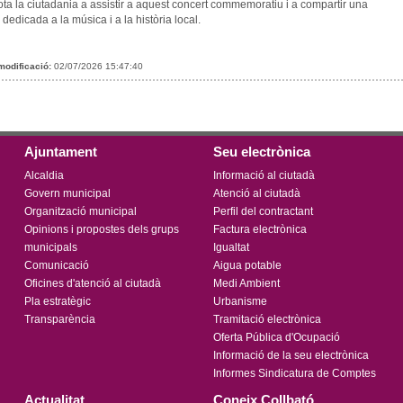
ota la ciutadania a assistir a aquest concert commemoratiu i a compartir una
 dedicada a la música i a la història local.
modificació:
02/07/2026 15:47:40
Ajuntament
Seu electrònica
Alcaldia
Informació al ciutadà
Govern municipal
Atenció al ciutadà
Organització municipal
Perfil del contractant
Opinions i propostes dels grups
Factura electrònica
municipals
Igualtat
Comunicació
Aigua potable
Oficines d'atenció al ciutadà
Medi Ambient
Pla estratègic
Urbanisme
Transparència
Tramitació electrònica
Oferta Pública d'Ocupació
Informació de la seu electrònica
Informes Sindicatura de Comptes
Actualitat
Coneix Collbató