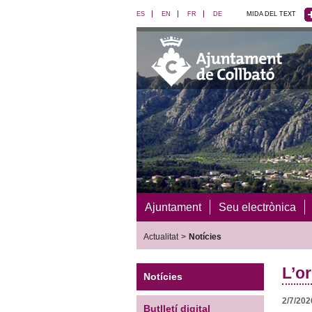
ES
EN
FR
DE
MIDA DEL TEXT
Ajuntament
Seu electrònica
Actualitat
>
Notícies
L’o
Notícies
2/7/202
Butlletí digital