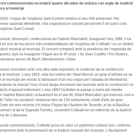
ert commemoratiu recordarà quatre dècades de música i un segle de tradició
ra al municipi
2026, l’orgue de l’església Sant Corneli celebra el seu 40è aniversari. Per
rar aquesta efemèride, s'ha organitzat un concert pel pròxim 5 de juliol a les
’església Sant Corneli.
actual, dissenyat i confeccionat per Gabriel Blancafort, inaugurat l’any 1986, s’ha
it en una de les peces més emblemàtiques de l’església de Collbató i en un símbol
radició musical al municipi. El concert comptarà amb la presència de l’organista de
gueres, que va inaugurar l’orgue ara fa 40 anys, i de Joan Castillo i Pol Álvarez,
erpretaran peces de Bach, Mendelssohn i Soler.
bració coincideix amb una altra data important: el centenari de la construcció
 al municipi. L’any 1925, sota les ordres de l’Abat Marcet, un grup d’artistes es va
 al municipi per iniciar la fabricació d’un nou orgue per l’abadia de Montserrat.
rojecte va marcar l’inici d’una llarga vinculació del municipi amb la construcció i la
tació d’aquest instrument. L'any 1963 l'activitat va passar a mans del mestre
 Gabriel Blancafort i actualment és el seu fill, Albert Blancafort, qui exerceix com a
El Taller ha construït i restaurat més de 150 instruments, molts d'ells de gran
ntre els més recents s'hi troba l'Orgue de l'Auditori de Tenerife, el de la Basílica
errat i el de la Sagrada Família, convertint Collbató en un referents de la tradició
ra de Catalunya.
esta commemoració, Collbató posa en valor un patrimoni cultural únic i referma
compromís amb la preservació de la tradició musical del municipi. L’Ajuntament