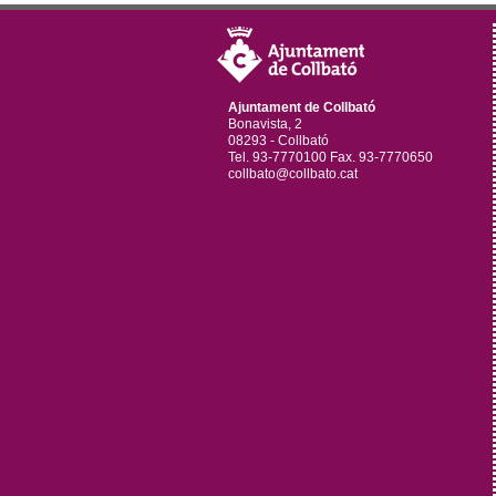
Ajuntament de Collbató
Bonavista, 2
08293 - Collbató
Tel. 93-7770100 Fax. 93-7770650
collbato@collbato.cat