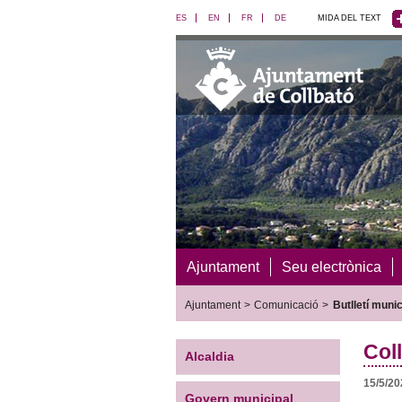
ES
EN
FR
DE
MIDA DEL TEXT
Ajuntament
Seu electrònica
Ajuntament
>
Comunicació
>
Butlletí munic
Col
Alcaldia
15/5/2
Govern municipal