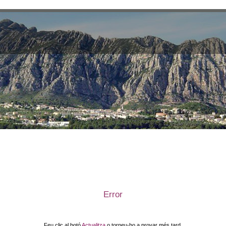
Error
Feu clic al botó
Actualitza
o torneu-ho a provar més tard.