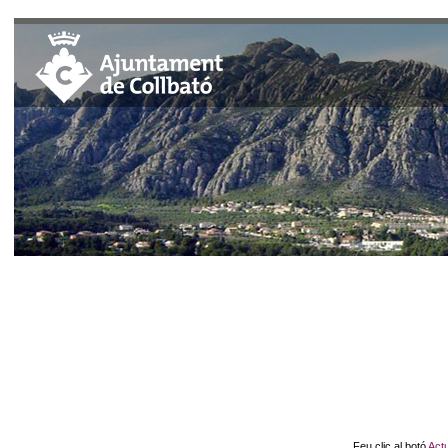
Feu clic al botó
Actu