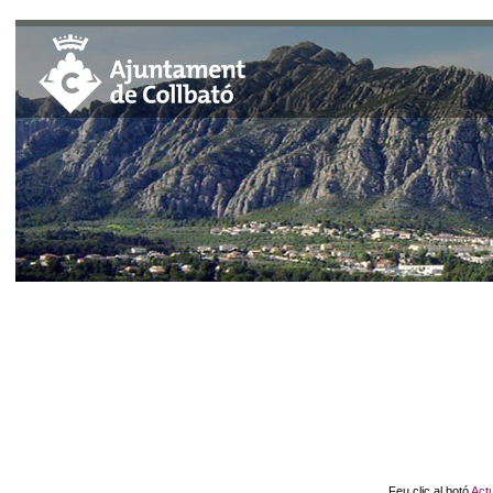
Feu clic al botó
Actu