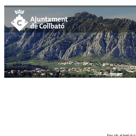
Feu clic al botó
Actu