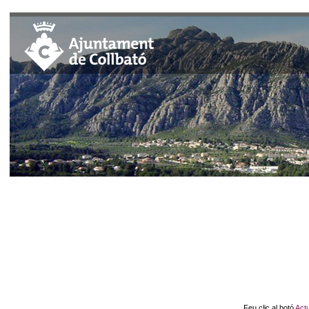
Feu clic al botó
Actu