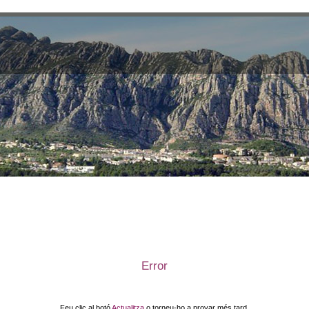
Error
Feu clic al botó
Actualitza
o torneu-ho a provar més tard.