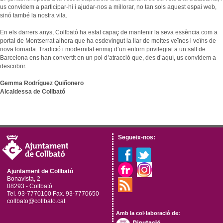
Consultori Mèdic Local
Festes i tradicions
Horari de visites guiades
us convidem a participar-hi i ajudar-nos a millorar, no tan sols aquest espai web,
Reparcel·lació del Bosc del Misser
sinó també la nostra vila.
Equipaments
Rutes i camins
Preus
Modificació Puntual del Pla General d’Ordenació de la zona esportiva de Collbató
En els darrers anys, Collbató ha estat capaç de mantenir la seva essència com a
Centres educatius
Mercats i Fires
Condicions
portal de Montserrat alhora que ha esdevingut la llar de moltes veïnes i veïns de
Urbanisme - Avantprojecte reforma i ampliació A2
Menjar, dormir i comprar
Personatges il·lustres
Més informació
nova fornada. Tradició i modernitat enmig d’un entorn privilegiat a un salt de
Projecte d’ordenança d’edificació i ús del sòl de l’Ajuntament de Collbató
Barcelona ens han convertit en un pol d’atracció que, des d’aquí, us convidem a
Empreses i comerços
Llocs d'interès
Localització
descobrir.
ORDENANÇA REGULADORA TERRASSES DE BAR I MOBILIARI
Entitats i associacions
Gemma Rodríguez Quiñonero
Avanç POUM 2012
Llocs d'interès
Alcaldessa de Collbató
Programa de Participació 2012
Subministraments
Emergències
Calendari de neteja viària
Segueix-nos:
El Porta a Porta a Collbató
-
Ajuntament de Collbató
Bonavista, 2
08293 - Collbató
Tel. 93-7770100 Fax. 93-7770650
collbato@collbato.cat
Amb la col·laboració de: