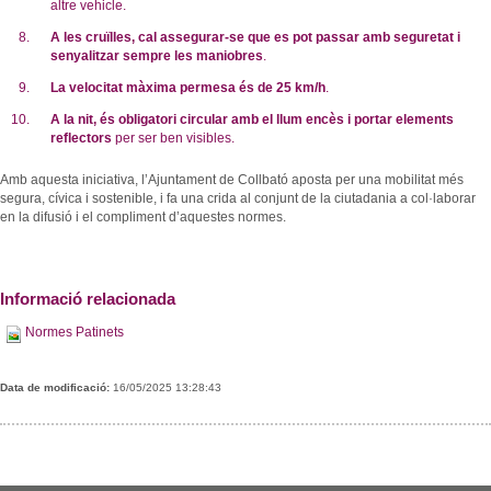
altre vehicle.
A les cruïlles, cal assegurar-se que es pot passar amb seguretat i
senyalitzar sempre les maniobres
.
La velocitat màxima permesa és de 25 km/h
.
A la nit, és obligatori circular amb el llum encès i portar elements
reflectors
per ser ben visibles.
Amb aquesta iniciativa, l’Ajuntament de Collbató aposta per una mobilitat més
segura, cívica i sostenible, i fa una crida al conjunt de la ciutadania a col·laborar
en la difusió i el compliment d’aquestes normes.
Informació relacionada
Normes Patinets
Data de modificació:
16/05/2025 13:28:43