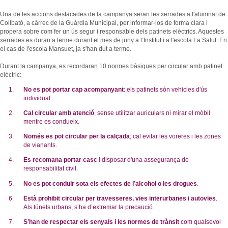
Una de les accions destacades de la campanya seran les xerrades a l'alumnat de
Collbató, a càrrec de la Guàrdia Municipal, per informar-los de forma clara i
propera sobre com fer un ús segur i responsable dels patinets elèctrics. Aquestes
xerrades es duran a terme durant el mes de juny a l’Institut i a l'escola La Salut. En
el cas de l'escola Mansuet, ja s'han dut a terme.
Durant la campanya, es recordaran 10 normes bàsiques per circular amb patinet
elèctric:
No es pot portar cap acompanyant
: els patinets són vehicles d'ús
individual.
Cal circular amb atenció
, sense utilitzar auriculars ni mirar el mòbil
mentre es condueix.
Només es pot circular per la calçada
; cal evitar les voreres i les zones
de vianants.
Es recomana portar casc
i disposar d'una assegurança de
responsabilitat civil.
No es pot conduir sota els efectes de l’alcohol o les drogues
.
Està prohibit circular per travesseres, vies interurbanes i autovies
.
Als túnels urbans, s’ha d’extremar la precaució.
S’han de respectar els senyals i les normes de trànsit
com qualsevol