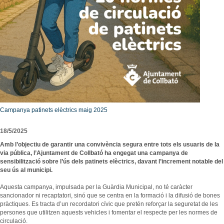
Consultori Mèdic Local
Festes i tradicions
Horari de visites guiades
Reparcel·lació del Bosc del Misser
Equipaments
Rutes i camins
Preus
Modificació Puntual del Pla General d’Ordenació de la zona esportiva de Collbató
Centres educatius
Mercats i Fires
Condicions
Urbanisme - Avantprojecte reforma i ampliació A2
Menjar, dormir i comprar
Personatges il·lustres
Més informació
Projecte d’ordenança d’edificació i ús del sòl de l’Ajuntament de Collbató
Empreses i comerços
Llocs d'interès
Localització
ORDENANÇA REGULADORA TERRASSES DE BAR I MOBILIARI
Entitats i associacions
Avanç POUM 2012
Llocs d'interès
Programa de Participació 2012
Subministraments
Campanya patinets elèctrics maig 2025
Emergències
18/5/2025
Calendari de neteja viària
Amb l’objectiu de garantir una convivència segura entre tots els usuaris de la
El Porta a Porta a Collbató
via pública, l’Ajuntament de Collbató ha engegat una campanya de
-
sensibilització sobre l’ús dels patinets elèctrics, davant l’increment notable del
seu ús al municipi.
Aquesta campanya, impulsada per la Guàrdia Municipal, no té caràcter
sancionador ni recaptatori, sinó que se centra en la formació i la difusió de bones
pràctiques. Es tracta d’un recordatori cívic que pretén reforçar la seguretat de les
persones que utilitzen aquests vehicles i fomentar el respecte per les normes de
circulació.