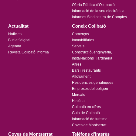
Oferta Pública d'Ocupació
Informació de la seu electrònica
Informes Sindicatura de Comptes
Actualitat
Coneix Collbató
Notícies
Comerços
Butlletí digital
Immobiliàries
Agenda
Serveis
Revista Collbató Informa
Construcció, enginyeria,
instal·lacions i jardineria
Altres
Bars i restaurants
Allotjament
Residències geriàtriques
Empreses del polígon
Mercats
Història
Collbató en xifres
Guia de Collbató
Informació de turisme
Coves de Montserrat
Coves de Montserrat
Telèfons d'interès