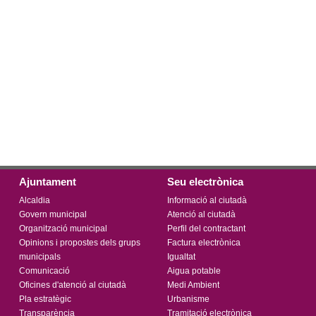
Ajuntament
Seu electrònica
Alcaldia
Informació al ciutadà
Govern municipal
Atenció al ciutadà
Organització municipal
Perfil del contractant
Opinions i propostes dels grups
Factura electrònica
municipals
Igualtat
Comunicació
Aigua potable
Oficines d'atenció al ciutadà
Medi Ambient
Pla estratègic
Urbanisme
Transparència
Tramitació electrònica