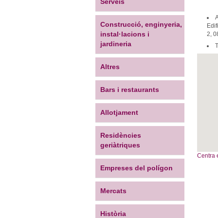
Serveis
Construcció, enginyeria,
Edif
instal·lacions i
2, 0
jardineria
T
Altres
Bars i restaurants
Allotjament
Residències
geriàtriques
Centra 
Empreses del polígon
Mercats
Història