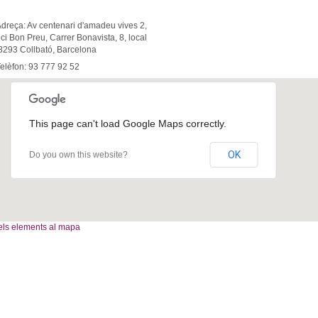
Adreça:
Av centenari d'amadeu vives 2,
ici Bon Preu, Carrer Bonavista, 8, local
8293 Collbató, Barcelona
elèfon:
93 777 92 52
This page can't load Google Maps correctly.
OK
Do you own this website?
els elements al mapa