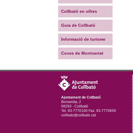
Collbató en xifres
Guia de Collbató
Informació de turisme
Coves de Montserrat
Ajuntament de Collbató
Bonavista, 2
08293 - Collbató
Tel. 93-7770100 Fax. 93-7770650
collbato@collbato.cat