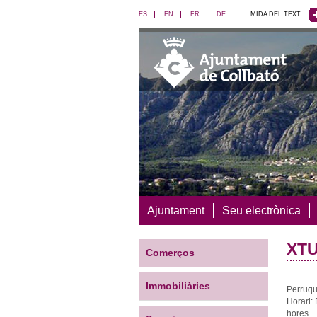
ES
EN
FR
DE
MIDA DEL TEXT
Ajuntament
Seu electrònica
XTU
Comerços
Immobiliàries
Perruqu
Horari:
hores.