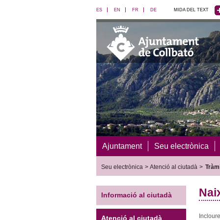
ES
EN
FR
DE
MIDA DEL TEXT
Ajuntament
Seu electrònica
Seu electrònica
>
Atenció al ciutadà
>
Tràmi
Nai
Informació al ciutadà
Incloure 
Atenció al ciutadà