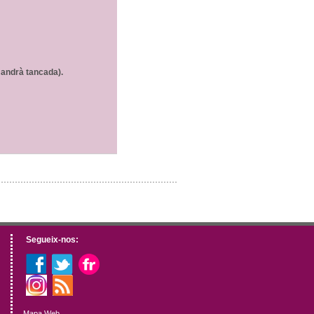
omandrà tancada).
Segueix-nos:
Mapa Web