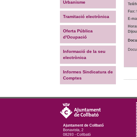
Urbanisme
Telèf
Fax:
Tramitació electrònica
E-mai
Horar
Oferta Pública
Dijou
d'Ocupació
Docu
Docum
Informació de la seu
electrònica
Informes Sindicatura de
Comptes
Ajuntament de Collbató
Bonavista, 2
08293 - Collbató