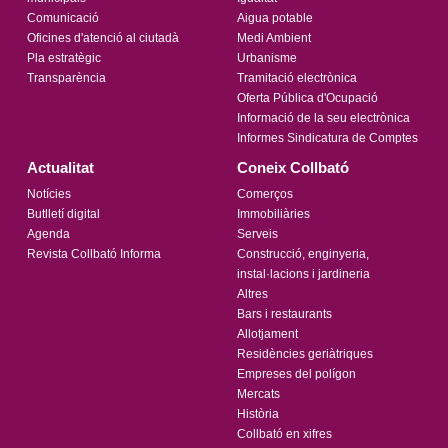
Comunicació
Aigua potable
Oficines d'atenció al ciutadà
Medi Ambient
Pla estratègic
Urbanisme
Transparència
Tramitació electrònica
Oferta Pública d'Ocupació
Informació de la seu electrònica
Informes Sindicatura de Comptes
Actualitat
Coneix Collbató
Notícies
Comerços
Butlletí digital
Immobiliàries
Agenda
Serveis
Revista Collbató Informa
Construcció, enginyeria,
instal·lacions i jardineria
Altres
Bars i restaurants
Allotjament
Residències geriàtriques
Empreses del polígon
Mercats
Història
Collbató en xifres