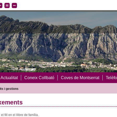
Actualitat
Coneix Collbató
Coves de Montserrat
Telèfo
ts i gestions
xements
el fill en el llibre de família.