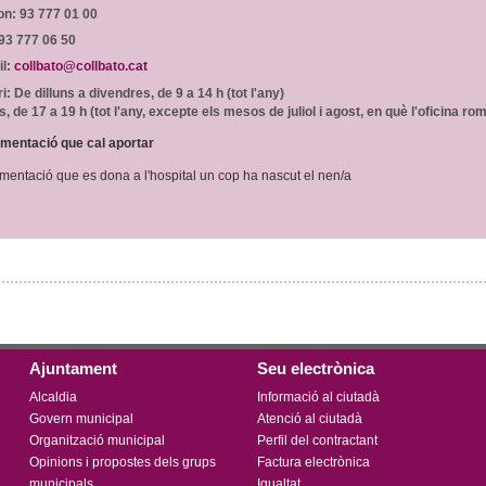
on:
93 777 01 00
93 777 06 50
l:
collbato@collbato.cat
i:
De dilluns a divendres, de 9 a 14 h (tot l'any)
s, de 17 a 19 h (tot l'any, excepte els mesos de juliol i agost, en què l'oficina r
mentació que cal aportar
entació que es dona a l'hospital un cop ha nascut el nen/a
Ajuntament
Seu electrònica
Alcaldia
Informació al ciutadà
Govern municipal
Atenció al ciutadà
Organització municipal
Perfil del contractant
Opinions i propostes dels grups
Factura electrònica
municipals
Igualtat