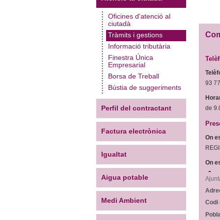
Oficines d'atenció al
ciutadà
Com 
Tràmits i gestions
Informació tributària
Finestra Única
Telè
Empresarial
Telèf
Borsa de Treball
93 7
Bústia de suggeriments
Horar
Perfil del contractant
de 9.
Pres
Factura electrònica
On es
REGI
Igualtat
On es
Aigua potable
Ajunt
Adre
Medi Ambient
Codi 
Pobla