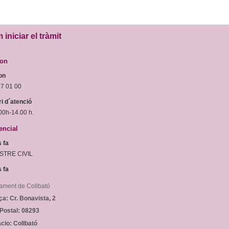
iniciar el tràmit
fon
on
77 01 00
i d´atenció
00h-14.00 h.
encial
 fa
STRE CIVIL
 fa
ament de Collbató
ça:
Cr. Bonavista, 2
Postal:
08293
cio:
Collbató