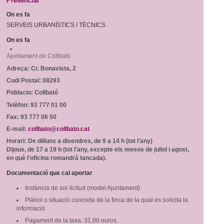
Presencial
Consultori Mèdic Local
Festes i tradicions
Horari de visites guiades
On es fa
Reparcel·lació del Bosc del Misser
Equipaments
Rutes i camins
Preus
SERVEIS URBANÍSTICS I TÈCNICS
Modificació Puntual del Pla General d’Ordenació de la zona esportiva de Collbató
Centres educatius
Mercats i Fires
Condicions
On es fa
Urbanisme - Avantprojecte reforma i ampliació A2
Menjar, dormir i comprar
Personatges il·lustres
Més informació
Ajuntament de Collbató
Projecte d’ordenança d’edificació i ús del sòl de l’Ajuntament de Collbató
Empreses i comerços
Llocs d'interès
Localització
Adreça:
Cr. Bonavista, 2
ORDENANÇA REGULADORA TERRASSES DE BAR I MOBILIARI
Entitats i associacions
Codi Postal:
08293
Avanç POUM 2012
Llocs d'interès
Poblacio:
Collbató
Programa de Participació 2012
Subministraments
Telèfon:
93 777 01 00
Fax:
93 777 06 50
Emergències
E-mail:
collbato@collbato.cat
Calendari de neteja viària
Horari:
De dilluns a divendres, de 9 a 14 h (tot l'any)
El Porta a Porta a Collbató
Dijous, de 17 a 19 h (tot l'any, excepte els mesos de juliol i agost,
en què l'oficina romandrà tancada).
-
Documentació que cal aportar
Instància de sol·licitud (model Ajuntament)
Plànol o situació concreta de la finca de la qual es solicita la
informació
Pagament de la taxa: 31,00 euros.