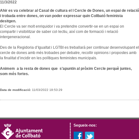
11/3/2022
Ahir es va celebrar al Casal de cultura el I Cercle de Dones, un espai de relació
i trobada entre dones, on van poder expressar quin Collbató feminista
desitgen.
El Cercle va ser molt enriquidor i va pretendre convertir-se en un espai on
compartir i visibilitzar de saber col·lectiu, així com de formació i relació
intergeneracional.
Des de la Regidoria d’Igualtat i LGTBI es treballarà per continuar desenvolupant el
cercle de dones amb més trobades per debatre, recollir opinions i propostes amb
la finalitat d’incidir en les polítiques feministes municipals.
Animem a la resta de dones que s’apuntin al pròxim Cercle perquè juntes,
som més fortes.
Data de modificació:
11/03/2022 18:53:29
Segueix-nos: