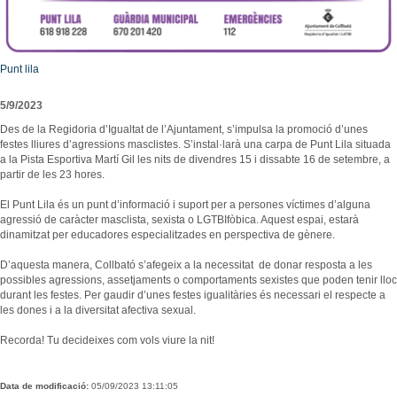
Consultori Mèdic Local
Festes i tradicions
Horari de visites guiades
Reparcel·lació del Bosc del Misser
Equipaments
Rutes i camins
Preus
Modificació Puntual del Pla General d’Ordenació de la zona esportiva de Collbató
Centres educatius
Mercats i Fires
Condicions
Punt lila
Urbanisme - Avantprojecte reforma i ampliació A2
Menjar, dormir i comprar
Personatges il·lustres
Més informació
Projecte d’ordenança d’edificació i ús del sòl de l’Ajuntament de Collbató
5/9/2023
Empreses i comerços
Llocs d'interès
Localització
ORDENANÇA REGULADORA TERRASSES DE BAR I MOBILIARI
Des de la Regidoria d’Igualtat de l’Ajuntament, s’impulsa la promoció d’unes
Entitats i associacions
festes lliures d’agressions masclistes. S’instal·larà una carpa de Punt Lila situada
Avanç POUM 2012
Llocs d'interès
a la Pista Esportiva Martí Gil les nits de divendres 15 i dissabte 16 de setembre, a
partir de les 23 hores.
Programa de Participació 2012
Subministraments
El Punt Lila és un punt d’informació i suport per a persones víctimes d’alguna
Emergències
agressió de caràcter masclista, sexista o LGTBIfòbica. Aquest espai, estarà
Calendari de neteja viària
dinamitzat per educadores especialitzades en perspectiva de gènere.
El Porta a Porta a Collbató
D’aquesta manera, Collbató s’afegeix a la necessitat de donar resposta a les
possibles agressions, assetjaments o comportaments sexistes que poden tenir lloc
-
durant les festes. Per gaudir d’unes festes igualitàries és necessari el respecte a
les dones i a la diversitat afectiva sexual.
Recorda! Tu decideixes com vols viure la nit!
Data de modificació:
05/09/2023 13:11:05