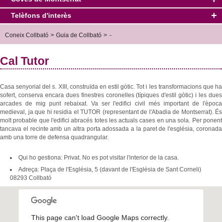
Comunicació
Anuncis oficials
Tràmits i gestions
Factura electrònica
Agenda
Immobiliàries
Telèfons d'interès
Informació
Butlletí municipal
Oficines d'atenció al ciutadà
Normativa i Ordenances
Informació tributària
Igualtat
Culturals
Revista Collbató Informa
Serveis
Horaris
Oficines municipals
Coneix Collbató
>
Guia de Collbató
>
-
Xarxes socials
Pla estratègic
Pressupostos i plantilles
Finestra Única Empresarial
Aigua potable
Esportives
Revista
Construcció, enginyeria, instal·lacions i jardineria
Preus
Altres telèfons d'interès
Contacte de Premsa
Transparència
Edictes
Borsa de Treball
Reglament del servei
Medi Ambient
Polítiques
Altres
Cal Tutor
Condicions
Retribucions Càrrecs Electes
Bústia de suggeriments
Tarifes
Parc Rural del Montserrat
Urbanisme
Socials
Bars i restaurants
Més informació
Bonificació per a famílies nombroses
Consulta prèvia reglament deixalleria
Pla General Ordenació Urbana
Tramitació electrònica
Agenda socio-cultural
Allotjament
Casa senyorial del s. XIII, construïda en estil gòtic. Tot i les transformacions que ha
sofert, conserva encara dues finestres coronelles (típiques d'estil gòtic) i les dues
Bonificacions socials
Registre de Planejament urbanístic de Catalunya
Verificació de documents
Oferta Pública d'Ocupació
Agenda esportiva
Residències geriàtriques
arcades de mig punt rebaixat. Va ser l'edifici civil més important de l'època
Canon de l'aigua
Avanç POUM 2025
Oferta Pública Ocupació 2022
Informació de la seu electrònica
medieval, ja que hi residia el TUTOR (representant de l'Abadia de Montserrat). És
Empreses del polígon
molt probable que l'edifici abracés totes les actuals cases en una sola. Per ponent
Oficina virtual
Geoportal
Oferta Pública Ocupació 2023
Informes Sindicatura de Comptes
Mercats
tancava el recinte amb un altra porta adossada a la paret de l'església, coronada
amb una torre de defensa quadrangular.
Projectes
Oferta Pública Ocupació 2024
Història
Programa d'Adequació de l'Urbanització del Bosc del Misser
Oferta Pública Ocupació 2025
Collbató en xifres
Qui ho gestiona:
Privat. No es pot visitar l'interior de la casa.
Projectes d'urbanització i reparcel·lació del Bosc del Misser
Oferta Pública Ocupació 2026
Guia de Collbató
Adreça:
Plaça de l'Església, 5 (davant de l'Església de Sant Corneli)
08293 Collbató
Preguntes freqüents - Bosc del Misser
Com arribar
Informació de turisme
Procés de participació ciutadana del Bosc del Misser
Transport públic
Oficina de turisme
Coves de Montserrat
Comissió de seguiment del Bosc del Misser
Plànol de carrers
Serveis turístics
Informació
This page can't load Google Maps correctly.
Comunicacions i altra informació pública del Bosc del Misser