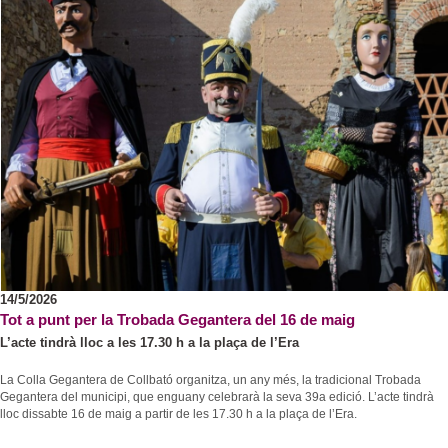
14/5/2026
Tot a punt per la Trobada Gegantera del 16 de maig
L’acte tindrà lloc a les 17.30 h a la plaça de l’Era
La Colla Gegantera de Collbató organitza, un any més, la tradicional Trobada
Gegantera del municipi, que enguany celebrarà la seva 39a edició. L’acte tindrà
lloc dissabte 16 de maig a partir de les 17.30 h a la plaça de l’Era.