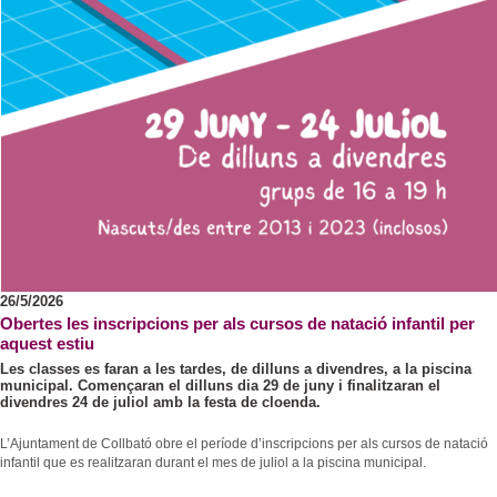
Consultori Mèdic Local
Festes i tradicions
Horari de visites guiades
Reparcel·lació del Bosc del Misser
Equipaments
Rutes i camins
Preus
Modificació Puntual del Pla General d’Ordenació de la zona esportiva de Collbató
Centres educatius
Mercats i Fires
Condicions
Urbanisme - Avantprojecte reforma i ampliació A2
Menjar, dormir i comprar
Personatges il·lustres
Més informació
Projecte d’ordenança d’edificació i ús del sòl de l’Ajuntament de Collbató
Empreses i comerços
Llocs d'interès
Localització
ORDENANÇA REGULADORA TERRASSES DE BAR I MOBILIARI
Entitats i associacions
Avanç POUM 2012
Llocs d'interès
Programa de Participació 2012
Subministraments
Emergències
Calendari de neteja viària
26/5/2026
Obertes les inscripcions per als cursos de natació infantil per
El Porta a Porta a Collbató
aquest estiu
-
Les classes es faran a les tardes, de dilluns a divendres, a la piscina
municipal. Començaran el dilluns dia 29 de juny i finalitzaran el
divendres 24 de juliol amb la festa de cloenda.
L’Ajuntament de Collbató obre el període d’inscripcions per als cursos de natació
infantil que es realitzaran durant el mes de juliol a la piscina municipal.