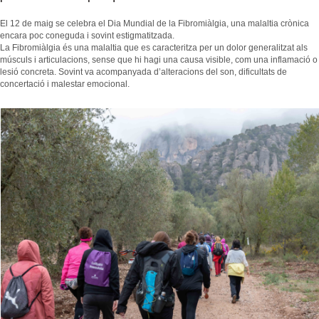
El 12 de maig se celebra el Dia Mundial de la Fibromiàlgia, una malaltia crònica
encara poc coneguda i sovint estigmatitzada.
La Fibromiàlgia és una malaltia que es caracteritza per un dolor generalitzat als
músculs i articulacions, sense que hi hagi una causa visible, com una inflamació o
lesió concreta. Sovint va acompanyada d’alteracions del son, dificultats de
concertació i malestar emocional.