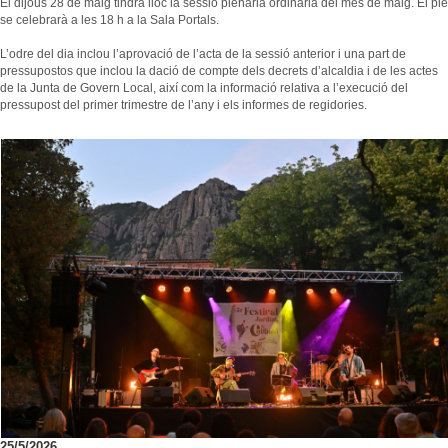
El dijous 28 de maig tindrà lloc la sessió plenària ordinària del mes de maig. El ple
se celebrarà a les 18 h a la Sala Portals.
L’odre del dia inclou l’aprovació de l’acta de la sessió anterior i una part de
pressupostos que inclou la dació de compte dels decrets d’alcaldia i de les actes
de la Junta de Govern Local, així com la informació relativa a l’execució del
pressupost del primer trimestre de l’any i els informes de regidories.
25/5/2026