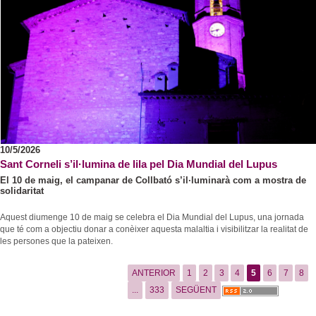
10/5/2026
Sant Corneli s’il·lumina de lila pel Dia Mundial del Lupus
El 10 de maig, el campanar de Collbató s’il·luminarà com a mostra de
solidaritat
Aquest diumenge 10 de maig se celebra el Dia Mundial del Lupus, una jornada
que té com a objectiu donar a conèixer aquesta malaltia i visibilitzar la realitat de
les persones que la pateixen.
ANTERIOR
1
2
3
4
5
6
7
8
...
333
SEGÜENT