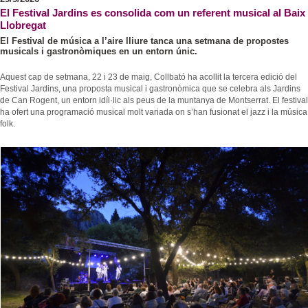
El Festival Jardins es consolida com un referent musical al Baix
Llobregat
El Festival de música a l’aire lliure tanca una setmana de propostes
musicals i gastronòmiques en un entorn únic.
Aquest cap de setmana, 22 i 23 de maig, Collbató ha acollit la tercera edició del
Festival Jardins, una proposta musical i gastronòmica que se celebra als Jardins
de Can Rogent, un entorn idíl·lic als peus de la muntanya de Montserrat. El festival
ha ofert una programació musical molt variada on s’han fusionat el jazz i la música
folk.