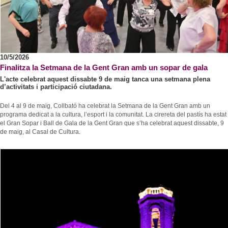
10/5/2026
Finalitza la Setmana de la Gent Gran amb un sopar de gala
L'acte celebrat aquest dissabte 9 de maig tanca una setmana plena
d’activitats i participació ciutadana.
Del 4 al 9 de maig, Collbató ha celebrat la Setmana de la Gent Gran amb un
programa dedicat a la cultura, l’esport i la comunitat. La cirereta del pastís ha estat
el Gran Sopar i Ball de Gala de la Gent Gran que s’ha celebrat aquest dissabte, 9
de maig, al Casal de Cultura.